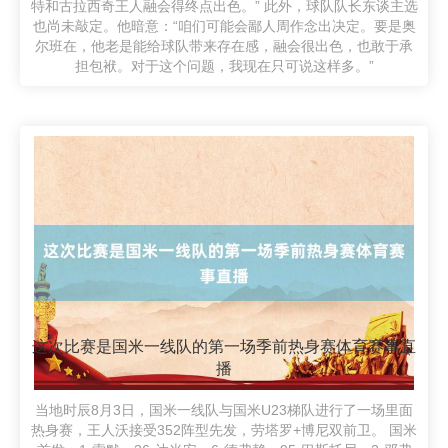
特和古拉西奇王人融会得终点出色。” 此外，球队队长东谈主选
也尚未敲定。他暗意：“咱们可能会鄙人周作念出决定。要是奥
尔班在，他老是能给球队带来存在感，融会很出色，也敢于承
担包袱。对于这个问题，我现在只可说这样多。”
这次比赛是国米一线队的第一场季前热身赛体育赛事直
播
当地时辰8月3日，国米一线队与国米U23梯队进行了一场里面
热身赛，王人沃接受352阵型先发，劳塔罗+博尼双前卫。 国米