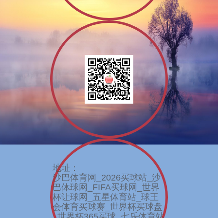
地址：
沙巴体育网_2026买球站_沙
巴体球网_FIFA买球网_世界
杯让球网_五星体育站_球王
会体育买球赛_世界杯买球盘
_世界杯365买球_七乐体育站