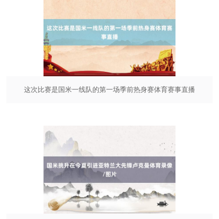
这次比赛是国米一线队的第一场季前热身赛体育赛事直播