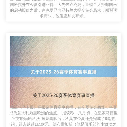
国米挑升在今夏引进亚特兰大先锋卢克曼，亚特兰大拒却国米
的启动报价之后，卢克曼已向亚特兰大提交转会恳求，郑谬误
求离队，他但愿加友邦米。
关于2025-26赛季体育赛事直播
凭证《马卡报》的报谈体育赛事直播，在今夏转会商场，科莫
成为意大利乃至欧洲的焦点。 报谈称，八月初，在皇家马德里
官方晓喻哈科沃-拉蒙离队后，科莫在今夏还是完成了9笔签
约，进入越过1亿欧元。法布雷加斯（他是俱乐部的小激动之